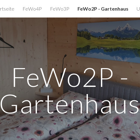
rtseite
FeWo4P
FeWo3P
FeWo2P - Gartenhaus
U
ip to main content
Skip to navigat
FeWo
2
P -
Gartenhau