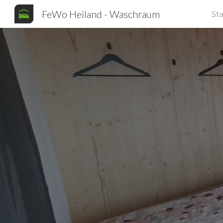
FeWo Heiland - Waschraum
Sta
Sk