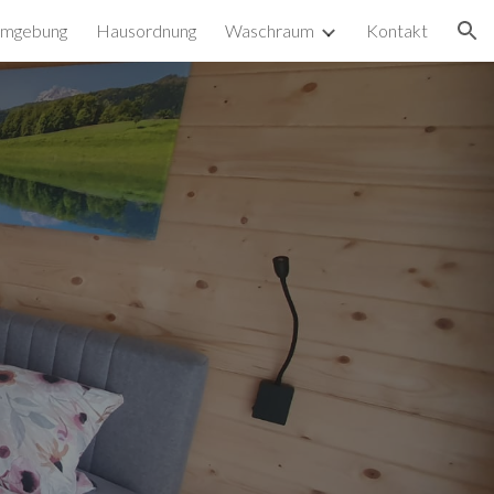
mgebung
Hausordnung
Waschraum
Kontakt
ion
s